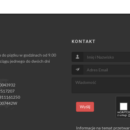
KONTAKT
u do piątku w godzinach od 9.00
 ciągu jednego do dwóch dni
0043932
517207
811161250
007442W
Wyślij
Informacje na temat przetwar