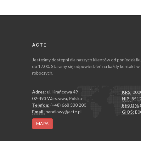
ACTE
Jesteśmy dostępni dla naszych klientów od poniedziałk
do 17.00. Staramy się odpowiedzieć na każdy kontakt w
roboczych.
Adres:
ul. Krańcowa 49
KRS:
000
02-493 Warszawa, Polska
NIP:
8512
Telefon:
(+48) 668 330 200
REGON:
Email:
handlowy@acte.pl
GIOŚ:
E0
MAPA