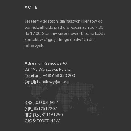
ACTE
Jesteśmy dostępni dla naszych klientów od
poniedziałku do piątku w godzinach od 9.00
do 17.00. Staramy się odpowiedzieć na każdy
kontakt w ciągu jednego do dwóch dni
roboczych.
Adres:
ul. Krańcowa 49
02-493 Warszawa, Polska
Telefon:
(+48) 668 330 200
Email:
handlowy@acte.pl
KRS:
0000043932
NIP:
8512517207
REGON:
811161250
GIOŚ:
E0007442W