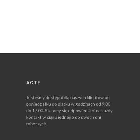
ACTE
Jesteśmy dostępni dla naszych klientów od
poniedziałku do piątku w godzinach od 9.00
do 17.00. Staramy się odpowiedzieć na każdy
kontakt w ciągu jednego do dwóch dni
roboczych.