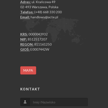
Adres:
ul. Krańcowa 49
02-493 Warszawa, Polska
Telefon:
(+48) 668 330 200
Email:
handlowy@acte.pl
KRS:
0000043932
NIP:
8512517207
REGON:
811161250
GIOŚ:
E0007442W
MAPA
KONTAKT