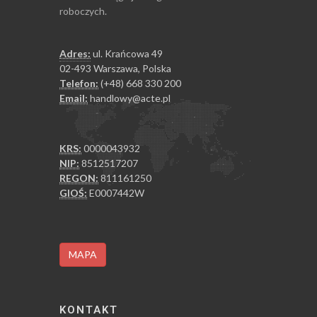
roboczych.
Adres:
ul. Krańcowa 49
02-493 Warszawa, Polska
Telefon:
(+48) 668 330 200
Email:
handlowy@acte.pl
KRS:
0000043932
NIP:
8512517207
REGON:
811161250
GIOŚ:
E0007442W
MAPA
KONTAKT