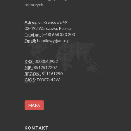
roboczych.
Adres:
ul. Krańcowa 49
02-493 Warszawa, Polska
Telefon:
(+48) 668 330 200
Email:
handlowy@acte.pl
KRS:
0000043932
NIP:
8512517207
REGON:
811161250
GIOŚ:
E0007442W
MAPA
KONTAKT