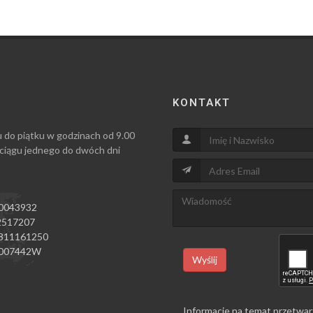
KONTAKT
u do piątku w godzinach od 9.00
 ciągu jednego do dwóch dni
0043932
517207
811161250
007442W
Wyślij
Informacje na temat przetwar