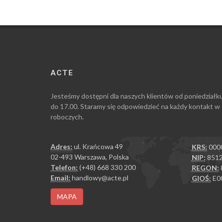
ACTE
Jesteśmy dostępni dla naszych klientów od poniedziałk
do 17.00. Staramy się odpowiedzieć na każdy kontakt w
roboczych.
Adres:
ul. Krańcowa 49
KRS:
000
02-493 Warszawa, Polska
NIP:
8512
Telefon:
(+48) 668 330 200
REGON:
Email:
handlowy@acte.pl
GIOŚ:
E0
MAPA