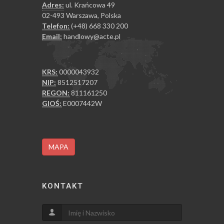
Adres:
ul. Krańcowa 49
02-493 Warszawa, Polska
Telefon:
(+48) 668 330 200
Email:
handlowy@acte.pl
KRS:
0000043932
NIP:
8512517207
REGON:
811161250
GIOŚ:
E0007442W
MAPA
KONTAKT