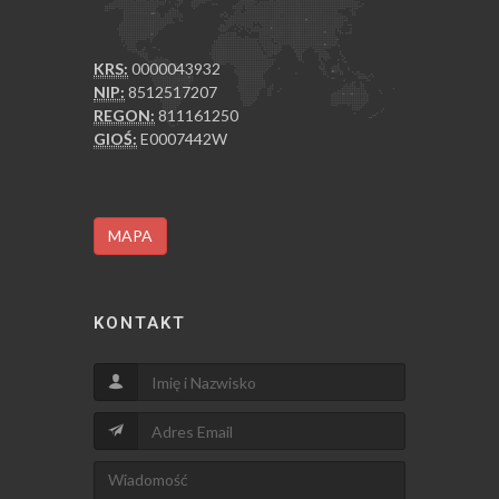
KRS:
0000043932
NIP:
8512517207
REGON:
811161250
GIOŚ:
E0007442W
MAPA
KONTAKT