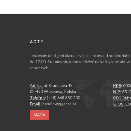
ACTE
Jesteśmy dostępni dla naszych klientów od poniedziałk
do 17.00. Staramy się odpowiedzieć na każdy kontakt w
roboczych.
Adres:
ul. Krańcowa 49
KRS:
000
02-493 Warszawa, Polska
NIP:
8512
Telefon:
(+48) 668 330 200
REGON:
Email:
handlowy@acte.pl
GIOŚ:
E0
MAPA