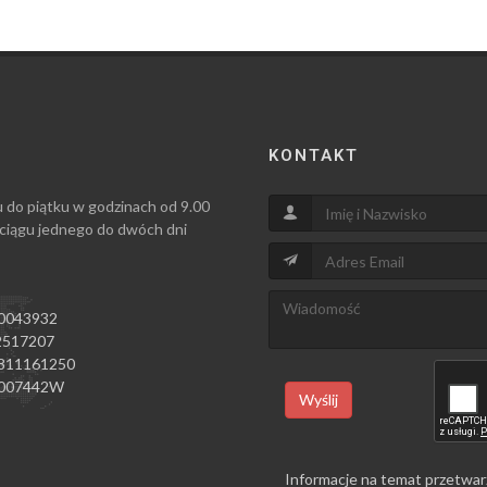
KONTAKT
u do piątku w godzinach od 9.00
 ciągu jednego do dwóch dni
0043932
517207
811161250
007442W
Wyślij
Informacje na temat przetwar