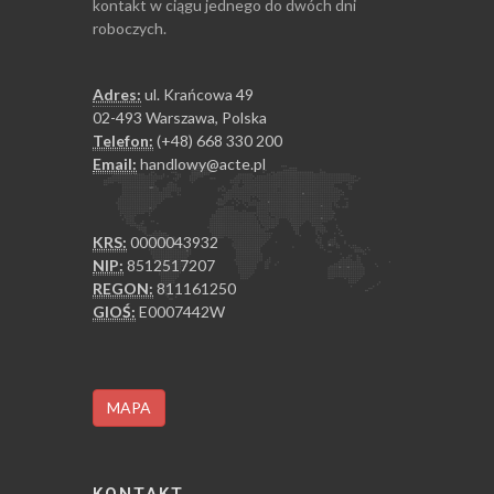
kontakt w ciągu jednego do dwóch dni
roboczych.
Adres:
ul. Krańcowa 49
02-493 Warszawa, Polska
Telefon:
(+48) 668 330 200
Email:
handlowy@acte.pl
KRS:
0000043932
NIP:
8512517207
REGON:
811161250
GIOŚ:
E0007442W
MAPA
KONTAKT