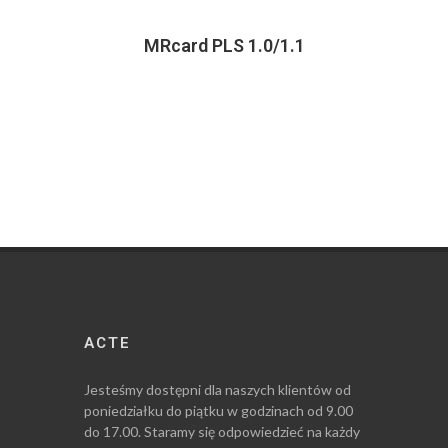
MRcard PLS 1.0/1.1
ACTE
Jesteśmy dostępni dla naszych klientów od
poniedziałku do piątku w godzinach od 9.00
do 17.00. Staramy się odpowiedzieć na każdy