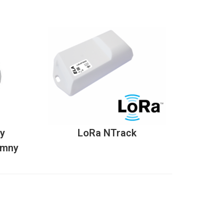
wy
LoRa NTrack
emny