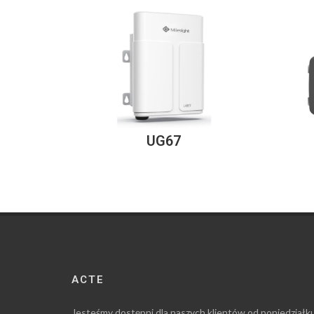
UG67
ACTE
Jesteśmy dostępni dla naszych klientów od poniedziałk