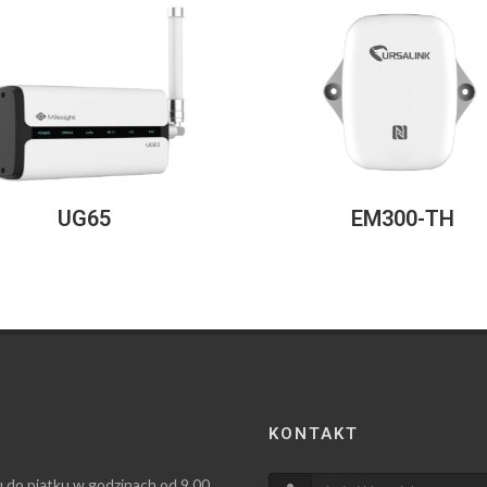
UG65
EM300-TH
KONTAKT
u do piątku w godzinach od 9.00