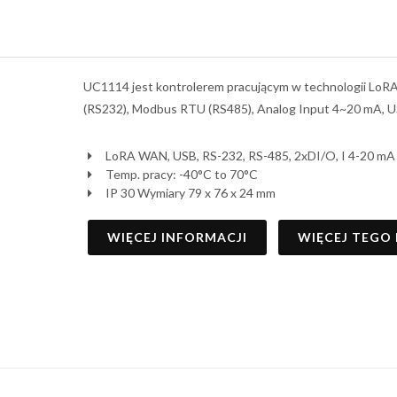
UC1114 jest kontrolerem pracującym w technologii LoR
(RS232), Modbus RTU (RS485), Analog Input 4~20 mA, US
LoRA WAN, USB, RS-232, RS-485, 2xDI/O, I 4-20 mA
Temp. pracy: -40°C to 70°C
IP 30 Wymiary 79 x 76 x 24 mm
WIĘCEJ INFORMACJI
WIĘCEJ TEGO