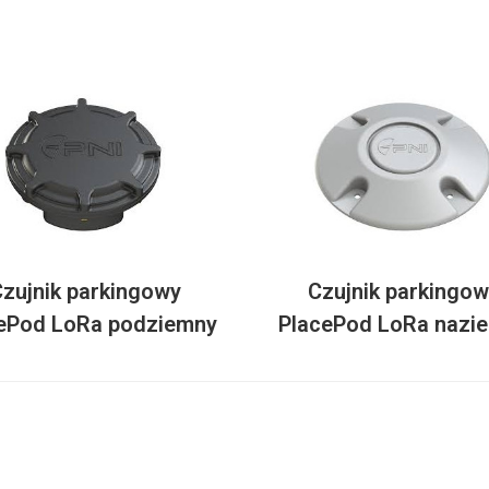
zujnik parkingowy
Czujnik parkingo
ePod LoRa podziemny
PlacePod LoRa nazi