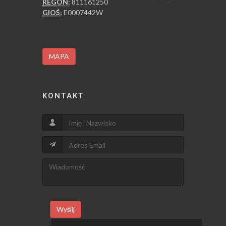
REGON:
811161250
GIOŚ:
E0007442W
MAPA
KONTAKT
Wyślij