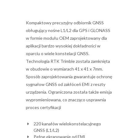
Kompaktowy precyzyjny odbiornik GNSS
obługujący nośne L1/L2 dla GPS i GLONASS
w formie modułu OEM zaprojektowany dla
aplikacji bardzo wysokiej dokładności w
oparciu o wiele konstelacji GNSS.
Technologia RTK Trimble została zamknięta
w obudowie o wymiarach 41 x 41 x 7mm.
Sposób zaprojektowania gwarantuje ochronę
sygnałow GNSS od zakłóceń EMI z reszty
urządzenia. Ograniczona została także emisja
wypromieniowana, co znacząco usprawnia
proces certyfikacji
220 kanałów wielokonstelacyjnego
GNSS (L1/L2)
Pełne ekranowanie od EMI