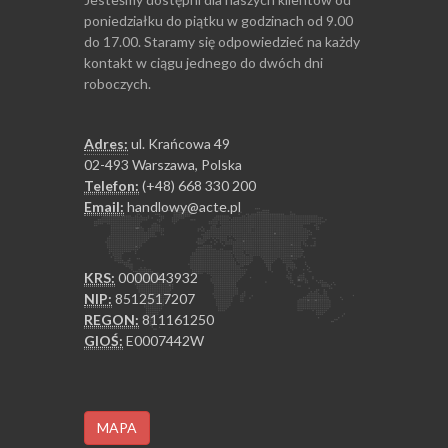
poniedziałku do piątku w godzinach od 9.00
do 17.00. Staramy się odpowiedzieć na każdy
kontakt w ciągu jednego do dwóch dni
roboczych.
Adres:
ul. Krańcowa 49
02-493 Warszawa, Polska
Telefon:
(+48) 668 330 200
Email:
handlowy@acte.pl
KRS:
0000043932
NIP:
8512517207
REGON:
811161250
GIOŚ:
E0007442W
MAPA