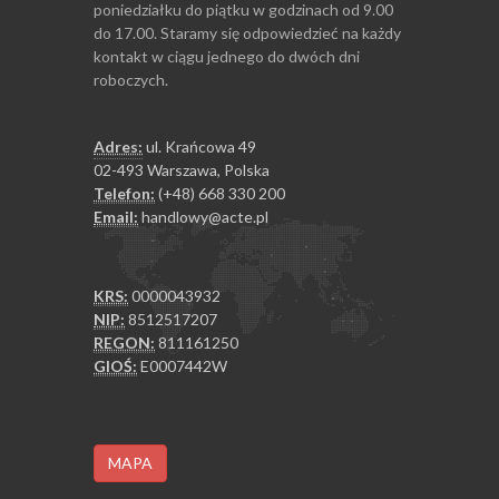
poniedziałku do piątku w godzinach od 9.00
do 17.00. Staramy się odpowiedzieć na każdy
kontakt w ciągu jednego do dwóch dni
roboczych.
Adres:
ul. Krańcowa 49
02-493 Warszawa, Polska
Telefon:
(+48) 668 330 200
Email:
handlowy@acte.pl
KRS:
0000043932
NIP:
8512517207
REGON:
811161250
GIOŚ:
E0007442W
MAPA