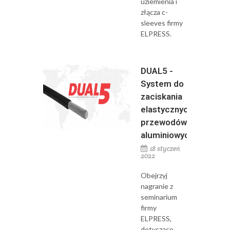
uziemienia i
złącza c-
sleeves firmy
ELPRESS.
DUAL5 -
System do
zaciskania
elastycznych
przewodów
aluminiowych
18 styczeń
2022
Obejrzyj
nagranie z
seminarium
firmy
ELPRESS,
dotyczące