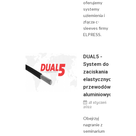
oferujemy
systemy
uziemienia i
złącza c-
sleeves firmy
ELPRESS.
DUAL5 -
System do
zaciskania
elastycznych
przewodów
aluminiowych
18 styczeń
2022
Obejrzyj
nagranie z
seminarium