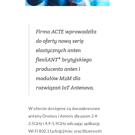
Firma ACTE wprowadziła
do oferty nową serię
elastycznych anten
flexiiANT® brytyjskiego
producenta anten i
modułów M2M dla
rozwiązań IoT Antenova.
W ofercie dostępne są dwuzakresowe
anteny Dromus i Amoris dla pasm 2.4-
2.5GHz i 4.9-5.9GHz wliczając aplikację
Wi-Fi 802.11a/b/g/j/n/ac oraz Bluetooth