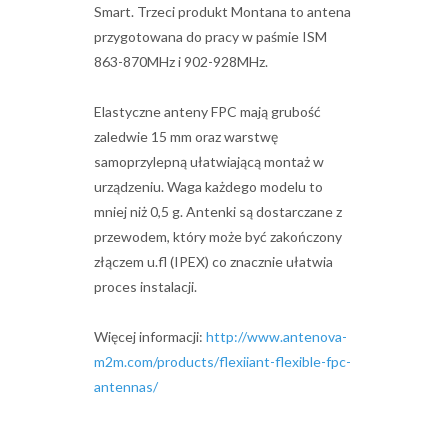
Smart. Trzeci produkt Montana to antena
przygotowana do pracy w paśmie ISM
863-870MHz i 902-928MHz.
Elastyczne anteny FPC mają grubość
zaledwie 15 mm oraz warstwę
samoprzylepną ułatwiającą montaż w
urządzeniu. Waga każdego modelu to
mniej niż 0,5 g. Antenki są dostarczane z
przewodem, który może być zakończony
złączem u.fl (IPEX) co znacznie ułatwia
proces instalacji.
Więcej informacji:
http://www.antenova-
m2m.com/products/flexiiant-flexible-fpc-
antennas/