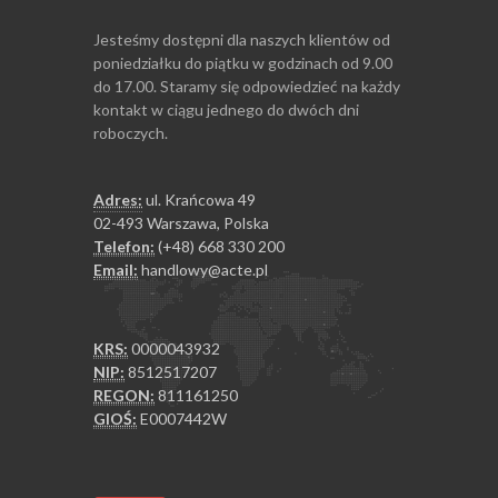
Jesteśmy dostępni dla naszych klientów od
poniedziałku do piątku w godzinach od 9.00
do 17.00. Staramy się odpowiedzieć na każdy
kontakt w ciągu jednego do dwóch dni
roboczych.
Adres:
ul. Krańcowa 49
02-493 Warszawa, Polska
Telefon:
(+48) 668 330 200
Email:
handlowy@acte.pl
KRS:
0000043932
NIP:
8512517207
REGON:
811161250
GIOŚ:
E0007442W